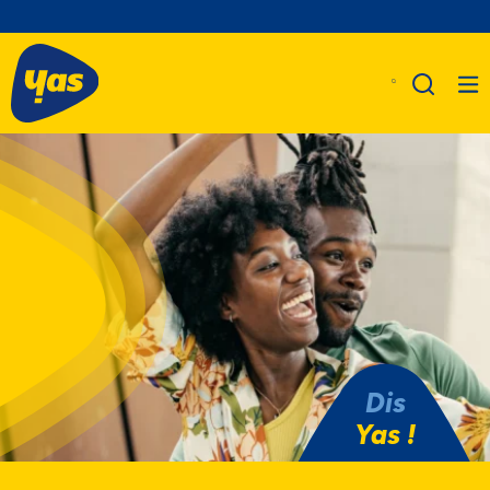
Dis
Yas !