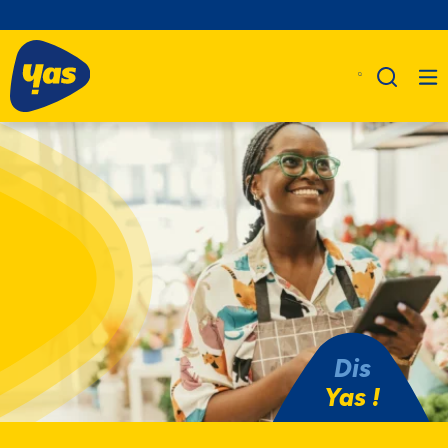
Dis
Yas !