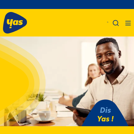
Dis
Yas !