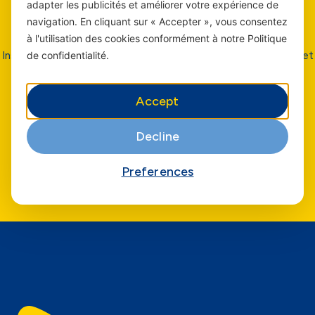
adapter les publicités et améliorer votre expérience de
navigation. En cliquant sur « Accepter », vous consentez
Restez
informé
à l'utilisation des cookies conformément à notre Politique
de confidentialité.
Inscrivez vous pour recevoir nos dernières offres, nouveautés et
bien plus encore.
Accept
Decline
Soumettre
Preferences