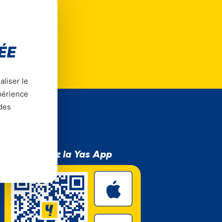
core.
ÉE
aliser le
xpérience
 des
Téléchargez la Yas App