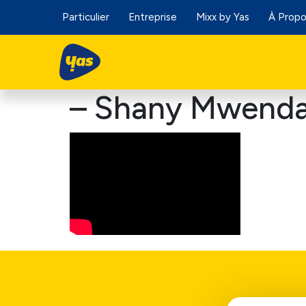
Particulier
Entreprise
Mixx by Yas
À Prop
– Shany Mwend