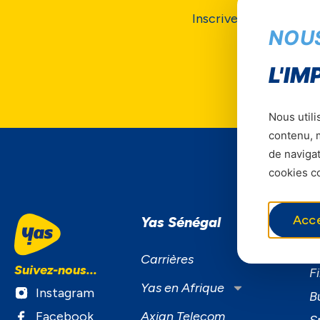
Inscrivez vous pour re
NOU
L'IM
Nous utili
contenu, m
de navigat
cookies co
Acc
Yas Sénégal
S
S
Carrières
Suivez-nous...
F
Yas en Afrique
Instagram
B
Facebook
Axian Telecom