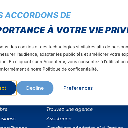
cevoir nos dernières offres, nouveautés et bien plus en
S ACCORDONS DE
PORTANCE À VOTRE VIE PRIV
Soumettre
sons des cookies et des technologies similaires afin de personn
esurer l'audience, adapter les publicités et améliorer votre e
ion. En cliquant sur « Accepter », vous consentez à l'utilisation
nformément à notre Politique de confidentialité.
ept
Decline
Preferences
ervices
Informations utiles
ervices Mobiles
A Propos de Yas FAQ
ibre
Trouvez une agence
usiness
Assistance