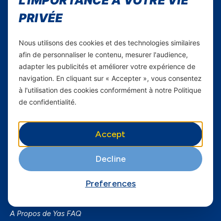
L'IMPORTANCE À VOTRE VIE
Youtube
PRIVÉE
Yas Sénégal
Nous utilisons des cookies et des technologies similaires
Carrières
afin de personnaliser le contenu, mesurer l'audience,
adapter les publicités et améliorer votre expérience de
Yas en Afrique
navigation. En cliquant sur « Accepter », vous consentez
Axian Telecom
à l'utilisation des cookies conformément à notre Politique
de confidentialité.
Services
Services Mobiles
Accept
Fibre
Decline
Business
SmartPhones
Preferences
Informations utiles
A Propos de Yas FAQ