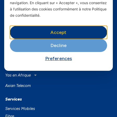
navigation. En cliquant sur « Accepter », vous consentez
Suivez-nous...
à l'utilisation des cookies conformément à notre Politique
de confidentialité.
Instagram
Facebook
Accept
Twitter
Youtube
Decline
Yas Sénégal
Preferences
Carrières
Yas en Afrique
Axian Telecom
Services
Services Mobiles
Fibre