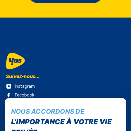
Suivez-nous...
Instagram
Facebook
Twitter
NOUS ACCORDONS DE
Youtube
L'IMPORTANCE À VOTRE VIE
Yas Sénégal