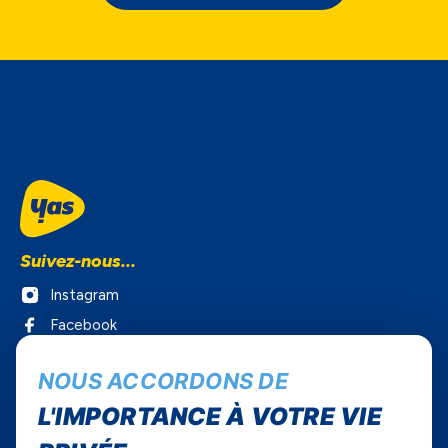
Suivez-nous...
Instagram
Facebook
Twitter
NOUS ACCORDONS DE
Youtube
L'IMPORTANCE À VOTRE VIE
Yas Sénégal