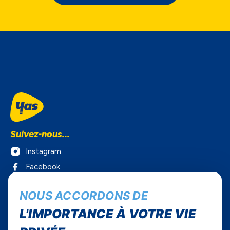
Suivez-nous...
Instagram
Facebook
Twitter
NOUS ACCORDONS DE
Youtube
L'IMPORTANCE À VOTRE VIE
Yas Sénégal