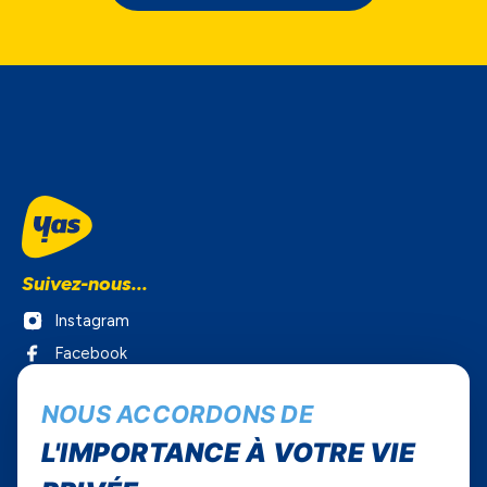
Suivez-nous...
Instagram
Facebook
Twitter
NOUS ACCORDONS DE
Youtube
L'IMPORTANCE À VOTRE VIE
Yas Sénégal