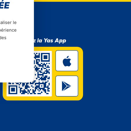
ÉE
aliser le
xpérience
 des
Téléchargez la Yas App