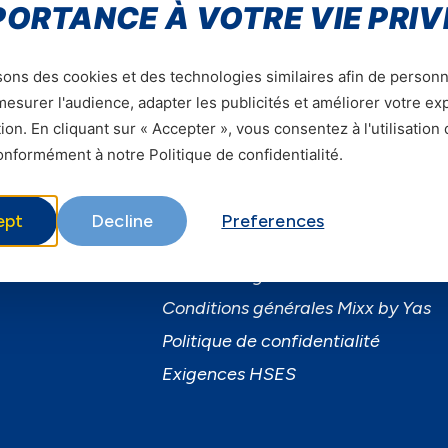
PORTANCE À VOTRE VIE PRIV
sons des cookies et des technologies similaires afin de personn
esurer l'audience, adapter les publicités et améliorer votre e
ion. En cliquant sur « Accepter », vous consentez à l'utilisation
ervices
Informations utiles
nformément à notre Politique de confidentialité.
ervices Mobiles
A Propos de Yas FAQ
ibre
Trouvez une agence
ept
Decline
Preferences
usiness
Assistance
martPhones
Conditions générales d’utilisation
Conditions générales Mixx by Yas
Politique de confidentialité
Exigences HSES