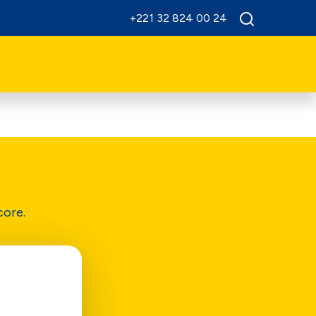
+221 32 824 00 24
core.