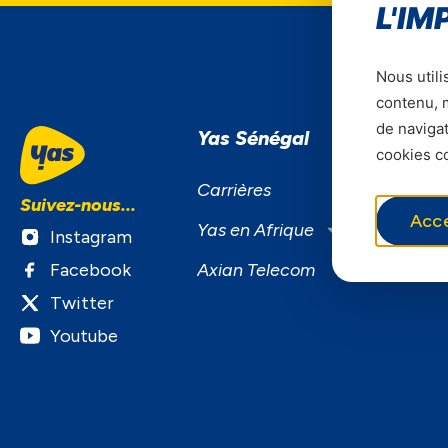
L'IM
Nous utili
contenu, m
de navigat
Yas Sénégal
S
cookies co
S
Carrières
Suivez-nous...
F
Acc
Yas en Afrique
Instagram
B
Facebook
Axian Telecom
S
Twitter
Youtube