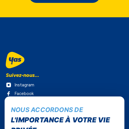
Suivez-nous...
Instagram
Facebook
Twitter
NOUS ACCORDONS DE
Youtube
L'IMPORTANCE À VOTRE VIE
Yas Sénégal