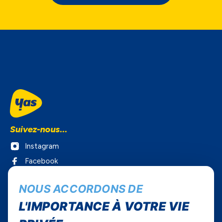
Suivez-nous...
Instagram
Facebook
Twitter
NOUS ACCORDONS DE
Youtube
L'IMPORTANCE À VOTRE VIE
Yas Sénégal