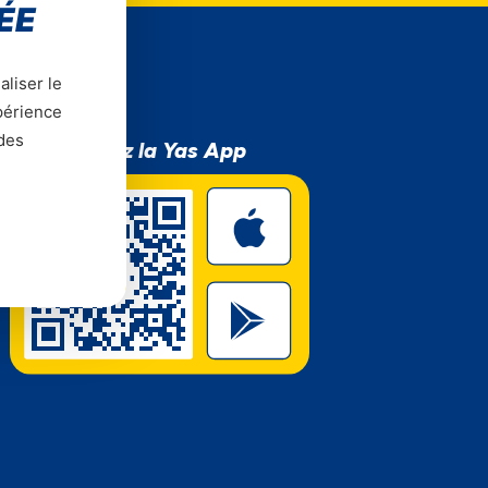
ÉE
aliser le
xpérience
 des
Téléchargez la Yas App