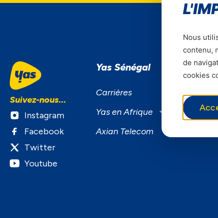
L'IM
Nous utili
contenu, m
de navigat
Yas Sénégal
S
cookies co
S
Carrières
Suivez-nous...
F
Acc
Yas en Afrique
Instagram
B
Facebook
Axian Telecom
S
Twitter
Youtube