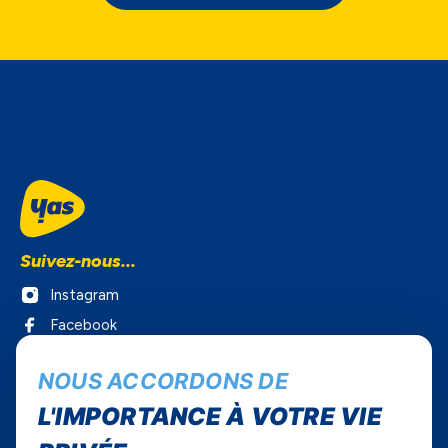
Suivez-nous...
Instagram
Facebook
Twitter
NOUS ACCORDONS DE
Youtube
L'IMPORTANCE À VOTRE VIE
Yas Sénégal