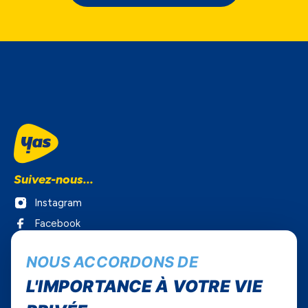
Suivez-nous...
Instagram
Facebook
Twitter
NOUS ACCORDONS DE
Youtube
L'IMPORTANCE À VOTRE VIE
Yas Sénégal