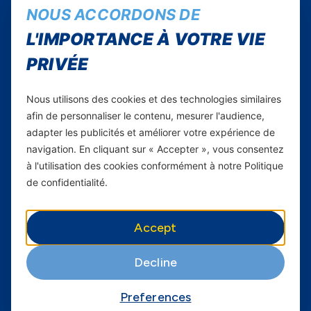
NOUS ACCORDONS DE
Instagram
L'IMPORTANCE À VOTRE VIE
Facebook
Twitter
PRIVÉE
Youtube
Nous utilisons des cookies et des technologies similaires
Yas Sénégal
afin de personnaliser le contenu, mesurer l'audience,
adapter les publicités et améliorer votre expérience de
Carrières
navigation. En cliquant sur « Accepter », vous consentez
à l'utilisation des cookies conformément à notre Politique
Yas en Afrique
de confidentialité.
Axian Telecom
Accept
Services
Services Mobiles
Decline
Fibre
Preferences
Business