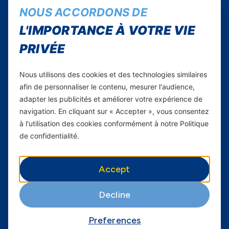
NOUS ACCORDONS DE
Instagram
L'IMPORTANCE À VOTRE VIE
Facebook
Twitter
PRIVÉE
Youtube
Nous utilisons des cookies et des technologies similaires
Yas Sénégal
afin de personnaliser le contenu, mesurer l'audience,
adapter les publicités et améliorer votre expérience de
Carrières
navigation. En cliquant sur « Accepter », vous consentez
à l'utilisation des cookies conformément à notre Politique
Yas en Afrique
de confidentialité.
Axian Telecom
Accept
Services
Decline
Services Mobiles
Fibre
Preferences
Business